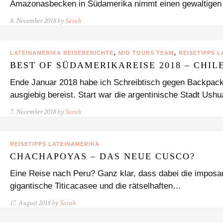
Amazonasbecken in Südamerika nimmt einen gewaltigen
8. November 2018 by
Sarah
,
,
LATEINAMERIKA REISEBERICHTE
MIO TOURS TEAM
REISETIPPS 
BEST OF SÜDAMERIKAREISE 2018 – CHIL
Ende Januar 2018 habe ich Schreibtisch gegen Backpac
ausgiebig bereist. Start war die argentinische Stadt Ush
7. November 2018 by
Sarah
REISETIPPS LATEINAMERIKA
CHACHAPOYAS – DAS NEUE CUSCO?
Eine Reise nach Peru? Ganz klar, dass dabei die imposa
gigantische Titicacasee und die rätselhaften…
17. August 2018 by
Sarah