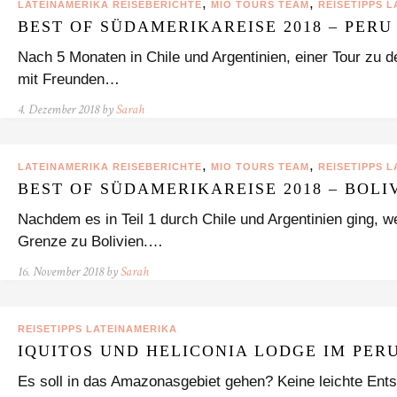
,
,
LATEINAMERIKA REISEBERICHTE
MIO TOURS TEAM
REISETIPPS 
BEST OF SÜDAMERIKAREISE 2018 – PERU
Nach 5 Monaten in Chile und Argentinien, einer Tour zu den
mit Freunden…
4. Dezember 2018 by
Sarah
,
,
LATEINAMERIKA REISEBERICHTE
MIO TOURS TEAM
REISETIPPS 
BEST OF SÜDAMERIKAREISE 2018 – BOLI
Nachdem es in Teil 1 durch Chile und Argentinien ging, 
Grenze zu Bolivien.…
16. November 2018 by
Sarah
REISETIPPS LATEINAMERIKA
IQUITOS UND HELICONIA LODGE IM PE
Es soll in das Amazonasgebiet gehen? Keine leichte Ent