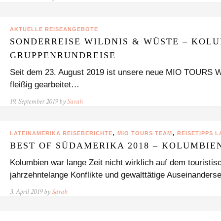
AKTUELLE REISEANGEBOTE
SONDERREISE WILDNIS & WÜSTE – KOL
GRUPPENRUNDREISE
Seit dem 23. August 2019 ist unsere neue MIO TOURS Web
fleißig gearbeitet…
19. September 2019 by
Sarah
,
,
LATEINAMERIKA REISEBERICHTE
MIO TOURS TEAM
REISETIPPS 
BEST OF SÜDAMERIKA 2018 – KOLUMBIE
Kolumbien war lange Zeit nicht wirklich auf dem touristi
jahrzehntelange Konflikte und gewalttätige Auseinander
3. April 2019 by
Sarah