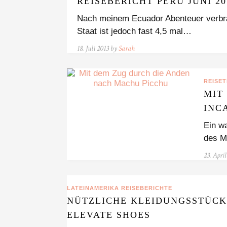
REISEBERICHT PERU JUNI 20
Nach meinem Ecuador Abenteuer verbra
Staat ist jedoch fast 4,5 mal…
18. Juli 2013 by
Sarah
REISET
MIT
INC
Ein wa
des M
23. Apri
LATEINAMERIKA REISEBERICHTE
NÜTZLICHE KLEIDUNGSSTÜCKE
ELEVATE SHOES