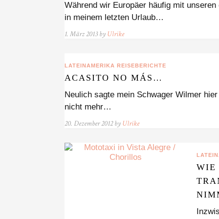
Während wir Europäer häufig mit unseren
in meinem letzten Urlaub…
1. März 2013 by
Ulrike
LATEINAMERIKA REISEBERICHTE
ACASITO NO MÁS…
Neulich sagte mein Schwager Wilmer hier i
nicht mehr…
20. Dezember 2012 by
Ulrike
LATEI
WIE
TRA
NIM
Inzwis