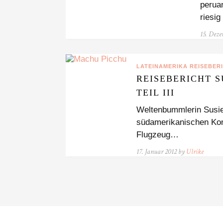
perua
riesi
15. Dez
LATEINAMERIKA REISEBER
REISEBERICHT S
TEIL III
Weltenbummlerin Susie 
südamerikanischen Kont
Flugzeug…
17. Januar 2012 by
Ulrike