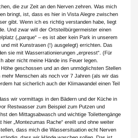
achen, die zur Zeit an den Nerven zehren. Was mich
en bringt, ist, dass es hier in Vista Alegre zwischen
er gibt. Wenn ich es richtig verstanden habe, liegt
e. Und zwar will der Ortsteilbürgermeister einen
lplatz („parque“ – es ist aber kein Park in unserem
n und mit Kunstrasen (!) ausgelegt) errichten. Das
en sie mit Wasserrationierungen „erpresst“. (Für
ch aber nicht meine Hände ins Feuer legen.
ie Höhe geschossen und an den unmöglichsten Stellen
h mehr Menschen als noch vor 7 Jahren (als wir das
erdem hat sicherlich auch der Klimawandel einen Teil
dass wir vormittags in den Bädern und der Küche in
or Restwasser zum Beispiel zum Putzen und
hst den Mittagsabwasch und wichtige Toilettengänge
at hier „Montezumas Rache“ ereilt und ohne weiter
rstellen, dass mich die Wassersituation echt Nerven
h ständig, dass wir Hände waschen sollen. Das ist