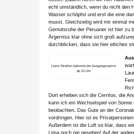
echt umständlich, wenn du nicht den 
Wasser schöpfst und erst die eine da
musst. Gleichzeitig wird mir einmal me
Gemütsruhe der Peruaner ist hier zu
Ärgerniss klar ohne sich groß aufzur
durchblicken, dass sie hier etliches st
Aus
war
Leere Straßen während der Ausgangssperre
ab 20 Uhr
Lau
Fens
Rich
Dort erheben sich die Cerritos, die An
kann ich ein Wechselspiel von Sonne
beobachten. Das Gute an der Coronakr
vordringen. Hier ist es Privatpersone
Außerdem ist die Luft so klar, dass wi
Lima noch nie gesehen! Auf der ander