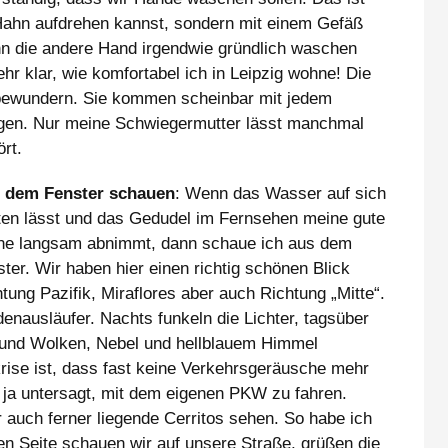
Hahn aufdrehen kannst, sondern mit einem Gefäß
nn die andere Hand irgendwie gründlich waschen
hr klar, wie komfortabel ich in Leipzig wohne! Die
 bewundern. Sie kommen scheinbar mit jedem
egen. Nur meine Schwiegermutter lässt manchmal
ört.
 dem Fenster schauen
: Wenn das Wasser auf sich
ten lässt und das Gedudel im Fernsehen meine gute
ne langsam abnimmt, dann schaue ich aus dem
ter. Wir haben hier einen richtig schönen Blick
tung Pazifik, Miraflores aber auch Richtung „Mitte“.
denausläufer. Nachts funkeln die Lichter, tagsüber
 und Wolken, Nebel und hellblauem Himmel
ise ist, dass fast keine Verkehrsgeräusche mehr
n ja untersagt, mit dem eigenen PKW zu fahren.
r auch ferner liegende Cerritos sehen. So habe ich
en Seite schauen wir auf unsere Straße, grüßen die