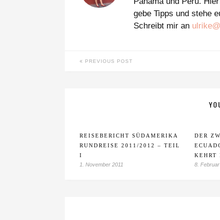
Panama und Peru. Hier 
gebe Tipps und stehe eu
Schreibt mir an
ulrike
PREVIOUS POST
YO
REISEBERICHT SÜDAMERIKA
DER ZW
RUNDREISE 2011/2012 – TEIL
ECUAD
I
KEHRT
1. November 2011
8. Februar