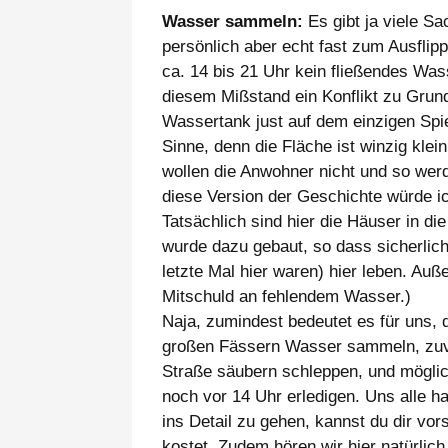
Wasser sammeln:
Es gibt ja viele S
persönlich aber echt fast zum Ausflipp
ca. 14 bis 21 Uhr kein fließendes Wass
diesem Mißstand ein Konflikt zu Grund
Wassertank just auf dem einzigen Spie
Sinne, denn die Fläche ist winzig klei
wollen die Anwohner nicht und so werd
diese Version der Geschichte würde i
Tatsächlich sind hier die Häuser in d
wurde dazu gebaut, so dass sicherlic
letzte Mal hier waren) hier leben. Auß
Mitschuld an fehlendem Wasser.)
Naja, zumindest bedeutet es für uns, 
großen Fässern Wasser sammeln, zuv
Straße säubern schleppen, und möglic
noch vor 14 Uhr erledigen. Uns alle h
ins Detail zu gehen, kannst du dir vo
kostet. Zudem hören wir hier natürlic