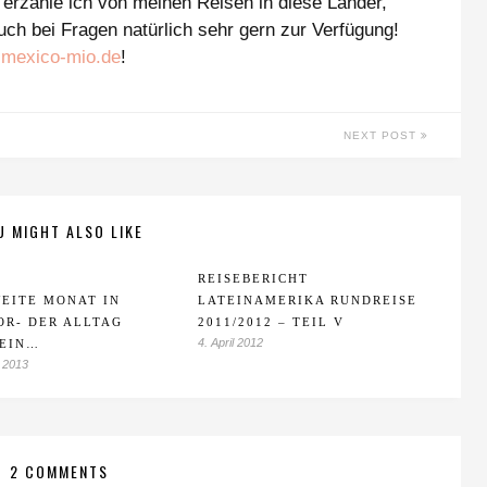
erzähle ich von meinen Reisen in diese Länder,
ch bei Fragen natürlich sehr gern zur Verfügung!
@mexico-mio.de
!
NEXT POST
U MIGHT ALSO LIKE
REISEBERICHT
EITE MONAT IN
LATEINAMERIKA RUNDREISE
OR- DER ALLTAG
2011/2012 – TEIL V
4. April 2012
 EIN…
 2013
2 COMMENTS