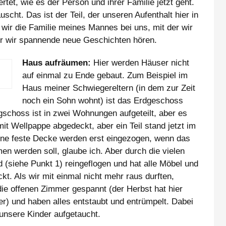
rtet, wie es der Person und ihrer Familie jetzt geht.
cht. Das ist der Teil, der unseren Aufenthalt hier in
ir die Familie meines Mannes bei uns, mit der wir
r wir spannende neue Geschichten hören.
Haus aufräumen:
Hier werden Häuser nicht
auf einmal zu Ende gebaut. Zum Beispiel im
Haus meiner Schwiegereltern (in dem zur Zeit
noch ein Sohn wohnt) ist das Erdgeschoss
rgschoss ist in zwei Wohnungen aufgeteilt, aber es
mit Wellpappe abgedeckt, aber ein Teil stand jetzt im
ne feste Decke werden erst eingezogen, wenn das
en werden soll, glaube ich. Aber durch die vielen
d (siehe Punkt 1) reingeflogen und hat alle Möbel und
t. Als wir mit einmal nicht mehr raus durften,
ie offenen Zimmer gespannt (der Herbst hat hier
) und haben alles entstaubt und entrümpelt. Dabei
unsere Kinder aufgetaucht.