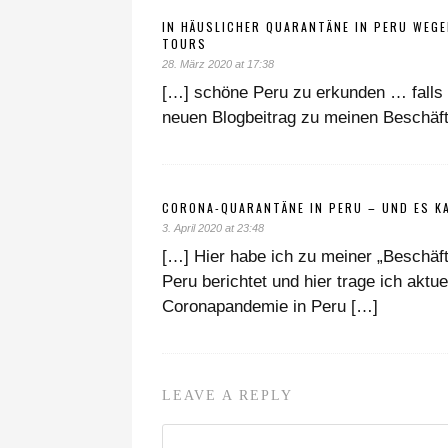
IN HÄUSLICHER QUARANTÄNE IN PERU WEG
TOURS
28. März 2020 at 17:38
[…] schöne Peru zu erkunden … falls 
neuen Blogbeitrag zu meinen Beschäft
CORONA-QUARANTÄNE IN PERU – UND ES K
3. April 2020 at 23:48
[…] Hier habe ich zu meiner „Beschäf
Peru berichtet und hier trage ich akt
Coronapandemie in Peru […]
LEAVE A REPLY